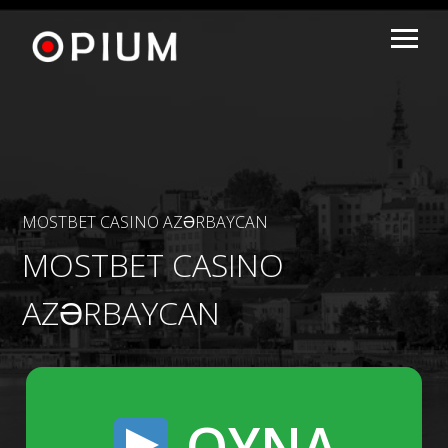
MOSTBET CASINO AZƏRBAYCAN
MOSTBET CASINO
AZƏRBAYCAN
OYNA