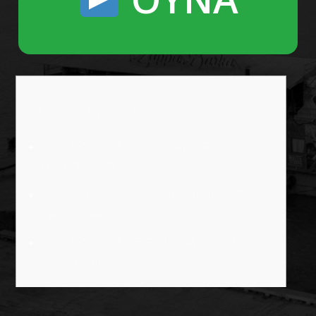
СОДЕРЖИМОЕ
MOSTBET-DƏ QEYDIYYAT VƏ
İDARƏETMƏ
MOSTBET CASINO-NUN OYUN VƏ
TƏKLIFLƏRI
MOSTBET-DƏ ÖDƏNIŞ VƏ ÇIXARIŞ
ÜSULLARI
Mostbet giriş saytını seçən oyunçular, mosbet