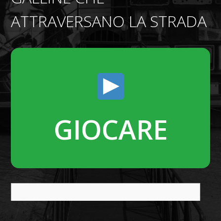
ATTRAVERSANO LA STRADA
GIOCARE
СОДЕРЖИМОЕ