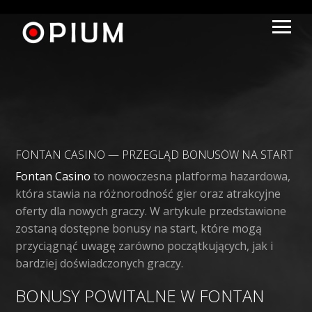
FONTAN CASINO — PRZEGLĄD BONUSÓW NA START
Fontan Casino
to nowoczesna platforma hazardowa,
która stawia na różnorodność gier oraz atrakcyjne
oferty dla nowych graczy. W artykule przedstawione
zostaną dostępne bonusy na start, które mogą
przyciągnąć uwagę zarówno początkujących, jak i
bardziej doświadczonych graczy.
BONUSY POWITALNE W FONTAN