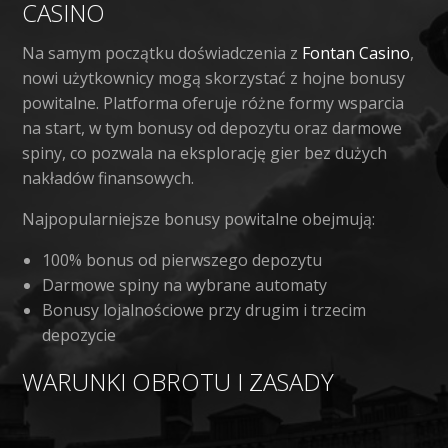
CASINO
Na samym początku doświadczenia z
Fontan Casino
,
nowi użytkownicy mogą skorzystać z hojne bonusy
powitalne. Platforma oferuje różne formy wsparcia
na start, w tym bonusy od depozytu oraz darmowe
spiny, co pozwala na eksplorację gier bez dużych
nakładów finansowych.
Najpopularniejsze bonusy powitalne obejmują:
100% bonus od pierwszego depozytu
Darmowe spiny na wybrane automaty
Bonusy lojalnościowe przy drugim i trzecim
depozycie
WARUNKI OBROTU I ZASADY
Każdy bonus oferowany przez Fontan Casino wiąże
się z określonymi warunkami, które gracze powinni